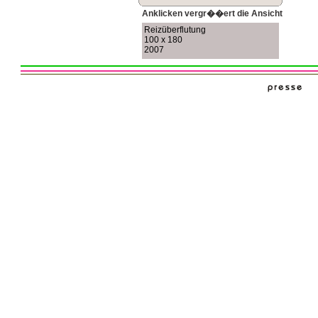
Anklicken vergr��ert die Ansicht
Reizüberflutung
100 x 180
2007